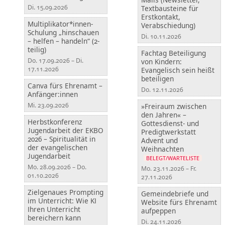
Di. 15.09.2026
Textbausteine für
Erstkontakt,
Multiplikator*innen-
Verabschiedung)
Schulung „hinschauen
Di. 10.11.2026
– helfen – handeln“ (2-
teilig)
Fachtag Beteiligung
Do. 17.09.2026 – Di.
von Kindern:
17.11.2026
Evangelisch sein heißt
beteiligen
Canva fürs Ehrenamt –
Do. 12.11.2026
Anfänger:innen
Mi. 23.09.2026
»Freiraum zwischen
den Jahren« –
Herbstkonferenz
Gottesdienst- und
Jugendarbeit der EKBO
Predigtwerkstatt
2026 – Spiritualität in
Advent und
der evangelischen
Weihnachten
Jugendarbeit
BELEGT/WARTELISTE
Mo. 28.09.2026 – Do.
Mo. 23.11.2026 – Fr.
01.10.2026
27.11.2026
Zielgenaues Prompting
Gemeindebriefe und
im Unterricht: Wie KI
Website fürs Ehrenamt
Ihren Unterricht
aufpeppen
bereichern kann
Di. 24.11.2026