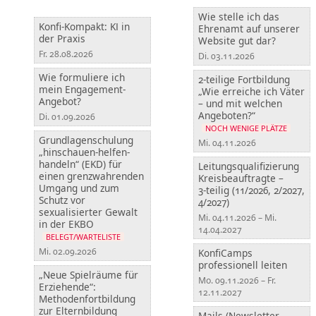
Wie stelle ich das
Konfi-Kompakt: KI in
Ehrenamt auf unserer
der Praxis
Website gut dar?
Fr. 28.08.2026
Di. 03.11.2026
Wie formuliere ich
2-teilige Fortbildung
mein Engagement-
„Wie erreiche ich Väter
Angebot?
– und mit welchen
Angeboten?“
Di. 01.09.2026
NOCH WENIGE PLÄTZE
Grundlagenschulung
Mi. 04.11.2026
„hinschauen-helfen-
handeln“ (EKD) für
Leitungsqualifizierung
einen grenzwahrenden
Kreisbeauftragte –
Umgang und zum
3‑teilig (11/2026, 2/2027,
Schutz vor
4/2027)
sexualisierter Gewalt
Mi. 04.11.2026 – Mi.
in der EKBO
14.04.2027
BELEGT/WARTELISTE
Mi. 02.09.2026
KonfiCamps
professionell leiten
„Neue Spielräume für
Mo. 09.11.2026 – Fr.
Erziehende“:
12.11.2027
Methodenfortbildung
zur Elternbildung
Mails (Newsletter,