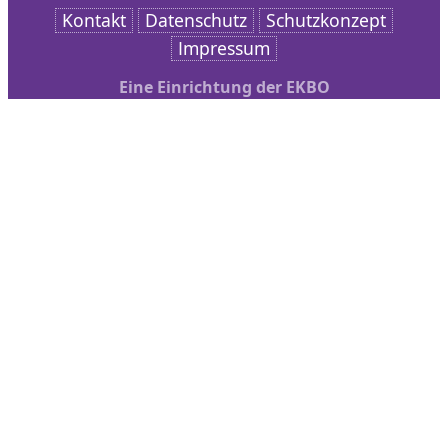
Kontakt
Datenschutz
Schutzkonzept
Impressum
Eine Einrichtung der EKBO
Nach oben scrollen
AKD
Arbeitsschwerpunkte
Veranstaltungen
bibliothek + medien
Service
Kontakt
Personalbegleitung
Startseite
Berufs- und