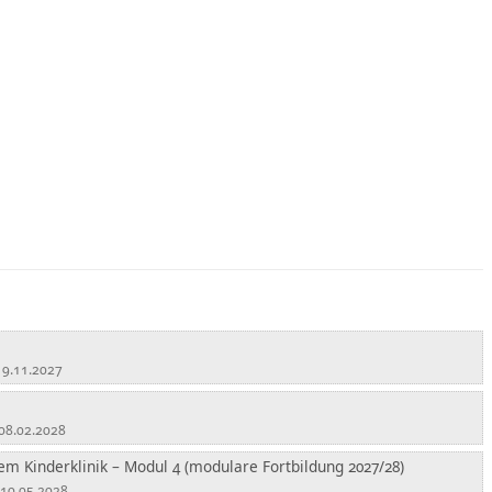
 19.11.2027
 08.02.2028
em Kinderklinik – Modul 4 (modulare Fortbildung 2027/28)
 10.05.2028