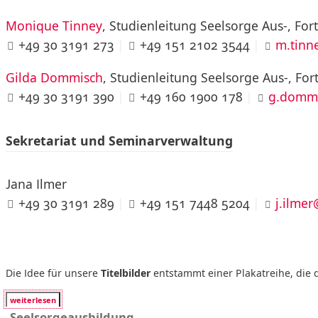
Monique Tinney
, Studienleitung Seelsorge Aus-, For
+49 30 3191 273
|
+49 151 2102 3544
|
m.tinn
Gilda Dommisch
, Studienleitung Seelsorge Aus-, Fo
+49 30 3191 390
|
+49 160 1900 178
|
g.domm
Sekretariat und Seminarverwaltung
Jana Ilmer
+49 30 3191 289
|
+49 151 7448 5204
|
j.ilme
Die Idee für unsere
Titelbilder
entstammt einer Plakatreihe, die d
weiterlesen
Seelsorgeausbildung