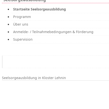
Startseite Seelsorgeausbildung
Programm
Über uns
Klinische Seelsorgeausbildung (KSA)
Anmelde- / Teilnahmebedingungen & Förderung
Klinische Seelsorgeausbildung für Studierende
Supervision
Klinische Seelsorgeausbildung für Vikar:innen
Seelsorge Orientierungskurs
Seelsorgekurs für Mitarbeitende im Gemeindebü
Seelsorge mit Kindern
Seelsorgeausbildung für Ehrenamtliche
Weitere Fortbildungsangebote
Seelsorgebereiche
Seelsorgeausbildung in Kloster Lehnin
Seelsorge und Supervision für Seelsorge
Seelsorge in der Psychiatrie