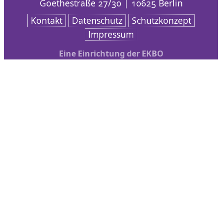
Goethestraße 27/30 | 10625 Berlin
Kontakt
Datenschutz
Schutzkonzept
Impressum
Eine Einrichtung der EKBO
Nach oben scrollen
AKD
Arbeitsschwerpunkte
Veranstaltungen
bibliothek + medien
Service
Kontakt
Service
Startseite Service