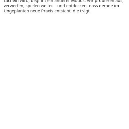
Lächeln wird, beginnt ein anderer Modus: Wir probieren aus,
verwerfen, spielen weiter – und entdecken, dass gerade im
Ungeplanten neue Praxis entsteht, die trägt.