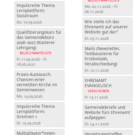
BELEGT/WARTELISTE
Impulsreihe Thema
Mo. 02.11.2026 – Fr.
Lernplattform:
06.11.2026
Sozialraum
Wie stelle ich das
Do. 10.09.2026
Ehrenamt auf unserer
Website gut dar?
Qualifizierungskurs für
das Gemeindebüro
Di. 03.11.2026
2026–2027 (Küsterei-
Lehrgang)
Mails (Newsletter,
Textbausteine für
BELEGT/WARTELISTE
Erstkontakt,
Fr. 11.09.2026 – Fr.
Verabschiedung)
18.06.2027
Di. 10.11.2026
Praxis-Austausch:
Chancen einer
EHRENAMT
vernetzten Kirche im
EVANGELISCH
Gemeinwesen
VERSCHOBEN
Mo. 14.09.2026
Fr. 13.11.2026
Impulsreihe Thema
Gemeindebriefe und
Lernplattform:
Website fürs Ehrenamt
Gremien 1
aufpeppen
Di. 15.09.2026
Di. 24.11.2026
Multiplikator*innen-
Vernetzungstreffen