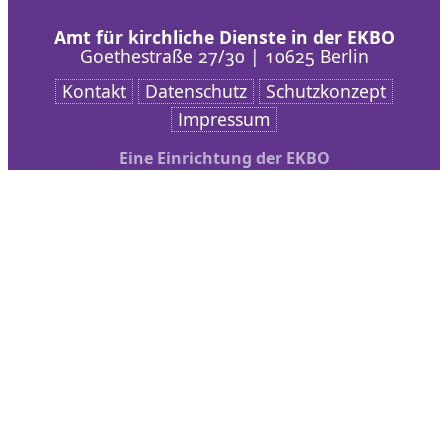
Amt für kirchliche Dienste in der EKBO
Goethestraße 27/30 | 10625 Berlin
Kontakt
Datenschutz
Schutzkonzept
Impressum
Eine Einrichtung der EKBO
Nach oben scrollen
AKD
Arbeitsschwerpunkte
Veranstaltungen
bibliothek + medien
Service
Kontakt
Organisationsentwicklung und Gemeindeberatung