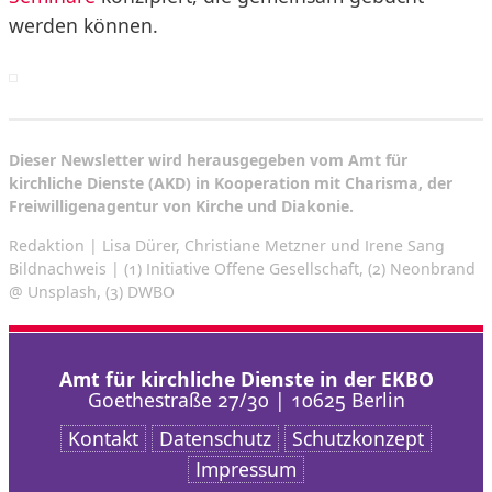
werden können.
Dieser Newsletter wird herausgegeben vom Amt für
kirchliche Dienste (AKD) in Kooperation mit Charisma, der
Freiwilligenagentur von Kirche und Diakonie.
Redaktion | Lisa Dürer, Christiane Metzner und Irene Sang
Bildnachweis | (1) Initiative Offene Gesellschaft, (2) Neonbrand
@ Unsplash, (3) DWBO
Amt für kirchliche Dienste in der EKBO
Goethestraße 27/30 | 10625 Berlin
Kontakt
Datenschutz
Schutzkonzept
Impressum