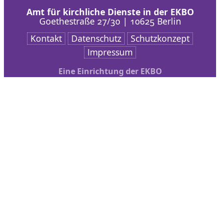
Amt für kirchliche Dienste in der EKBO
Goethestraße 27/30 | 10625 Berlin
Kontakt
Datenschutz
Schutzkonzept
Impressum
Eine Einrichtung der EKBO
Nach oben scrollen
AKD
Arbeitsschwerpunkte
Veranstaltungen
bibliothek + medien
Service
Kontakt
Frauenarbeit