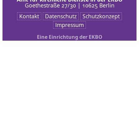
Goethestraße 27/30 | 10625 Berlin
Kontakt
Datenschutz
Schutzkonzept
Impressum
Eine Einrichtung der EKBO
Nach oben scrollen
AKD
Arbeitsschwerpunkte
Veranstaltungen
bibliothek + medien
Service
Kontakt
Spiritualität
Startseite Spiritualität