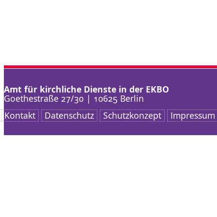
Amt für kirchliche Dienste in der EKBO
Goethestraße 27/30 | 10625 Berlin
Kontakt
Datenschutz
Schutzkonzept
Impressum
Nach oben scrollen
AKD
Arbeitsschwerpunkt
Service
Kontakt
Suche nach: