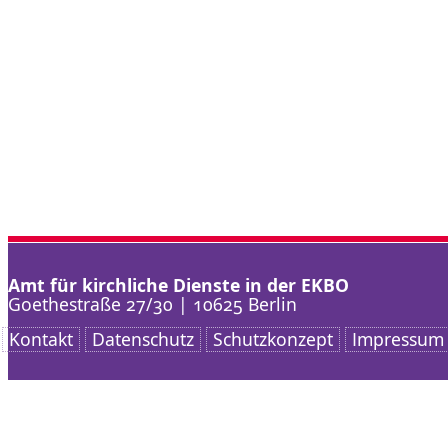
Amt für kirchliche Dienste in der EKBO
Goethestraße 27/30 | 10625 Berlin
Kontakt
Datenschutz
Schutzkonzept
Impressum
Nach oben scrollen
AKD
Arbeitsschwerpunkt