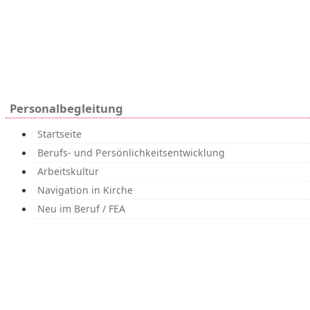
Personalbegleitung
Startseite
Berufs- und Persönlichkeitsentwicklung
Arbeitskultur
Teamcheck
Navigation in Kirche
Neu im Beruf / FEA
Verwaltung und Geschäftsführung
FEA – Fortbildungen in den ersten Arbeitsjahren
FEA im Überblick
Unter uns
Übergabe
FEA-Anmeldeformular