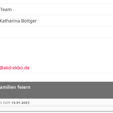
-Team
Katharina Böttger
t@akd-ekbo.de
amilien feiern
bis zum
12.01.2027
.