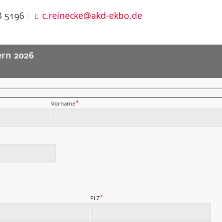
8 5196
|
c.reinecke@akd-ekbo.de
ern 2026
*
Vorname
*
PLZ