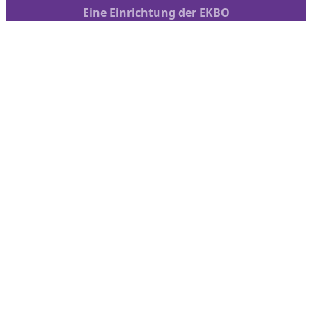
Eine Einrichtung der EKBO
Nach oben scrollen
AKD
Arbeitsschwerpunkte
Veranstaltungen
bibliothek + medien
Service
Kontakt
Amt für kirchliche Dienste (AKD)
Über das AKD
Leitsätze
Leitung
Studienleitungen und Projektstellen