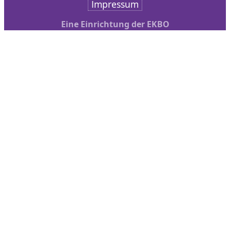
Impressum
Eine Einrichtung der EKBO
Nach oben scrollen
AKD
Arbeitsschwerpunkte
Veranstaltungen
bibliothek + medien
Service
Kontakt