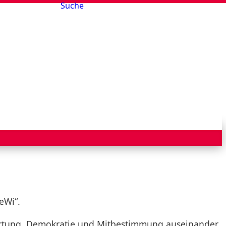
Suche
eWi“.
ortung, Demokratie und Mitbestimmung auseinander.