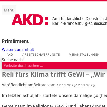
Menu
Amt für kirchliche Dienste (AKD)
Primärmenu
Weiter zum Inhalt
AKD
ARBEITSSCHWERPUNKTE
VERANSTALTUNGEN
Suche nach:
Reli fürs Klima trifft GeWi – „
Veröffentlicht am
12.11.2025
12.11.2025
Im letzten Schuljahr startete unsere damalige 5d (heut
Gemeinsam im Religions-, GeWi- und Lebenskundeunt