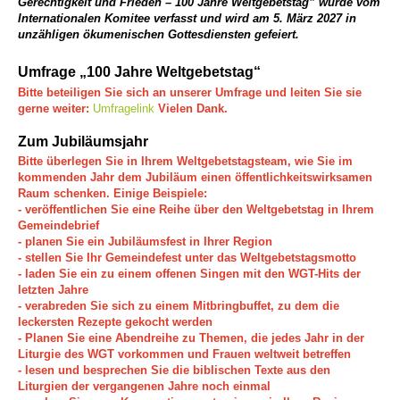
Gerechtigkeit und Frieden – 100 Jahre Weltgebetstag” wurde vom
Internationalen Komitee verfasst und wird am 5. März 2027 in
unzähligen ökumenischen Gottesdiensten gefeiert.
Umfrage „100 Jahre Weltgebetstag“
Bitte beteiligen Sie sich an unserer Umfrage und leiten Sie sie
gerne weiter:
Umfragelink
Vielen Dank.
Zum Jubiläumsjahr
Bitte überlegen Sie in Ihrem Weltgebetstagsteam, wie Sie im
kommenden Jahr dem Jubiläum einen öffentlichkeitswirksamen
Raum schenken. Einige Beispiele:
-
veröffentlichen Sie eine Reihe über den Weltgebetstag in Ihrem
Gemeindebrief
- planen Sie ein Jubiläumsfest in Ihrer Region
- stellen Sie Ihr Gemeindefest unter das Weltgebetstagsmotto
- l
aden Sie ein zu einem offenen Singen mit den WGT-Hits der
letzten Jahre
- verabreden Sie sich zu einem Mitbringbuffet, zu dem die
leckersten Rezepte gekocht werden
- Planen Sie eine Abendreihe zu Themen, die jedes Jahr in der
Liturgie des WGT vorkommen und Frauen weltweit betreffen
- lesen und besprechen Sie die biblischen Texte aus den
Liturgien der vergangenen Jahre noch einmal