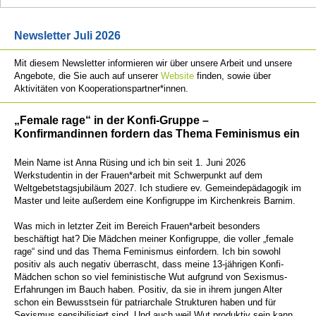
Newsletter Juli 2026
Mit diesem Newsletter informieren wir über unsere Arbeit und unsere
Angebote, die Sie auch auf unserer
Website
finden, sowie über
Aktivitäten von Kooperationspartner*innen.
„Female rage“ in der Konfi-Gruppe –
Konfirmandinnen fordern das Thema Feminismus ein
Mein Name ist Anna Rüsing und ich bin seit 1. Juni 2026
Werkstudentin in der Frauen*arbeit mit Schwerpunkt auf dem
Weltgebetstagsjubiläum 2027. Ich studiere ev. Gemeindepädagogik im
Master und leite außerdem eine Konfigruppe im Kirchenkreis Barnim.
Was mich in letzter Zeit im Bereich Frauen*arbeit besonders
beschäftigt hat? Die Mädchen meiner Konfigruppe, die voller „female
rage“ sind und das Thema Feminismus einfordern. Ich bin sowohl
positiv als auch negativ überrascht, dass meine 13-jährigen Konfi-
Mädchen schon so viel feministische Wut aufgrund von Sexismus-
Erfahrungen im Bauch haben. Positiv, da sie in ihrem jungen Alter
schon ein Bewusstsein für patriarchale Strukturen haben und für
Sexismus sensibilisiert sind. Und auch weil Wut produktiv sein kann,