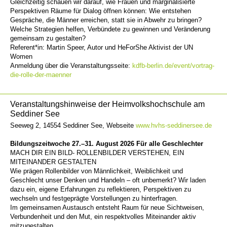
Gleichzeitig schauen wir darauf, wie Frauen und marginalisierte
Perspektiven Räume für Dialog öffnen können: Wie entstehen
Gespräche, die Männer erreichen, statt sie in Abwehr zu bringen?
Welche Strategien helfen, Verbündete zu gewinnen und Veränderung
gemeinsam zu gestalten?
Referent*in: Martin Speer, Autor und HeForShe Aktivist der UN
Women
Anmeldung über die Veranstaltungsseite:
kdfb-berlin.de/event/vortrag-
die-rolle-der-maenner
Veranstaltungshinweise der Heimvolkshochschule am
Seddiner See
Seeweg 2, 14554 Seddiner See, Webseite
www.hvhs-seddinersee.de
Bildungszeitwoche 27.–31. August 2026 Für alle Geschlechter
MACH DIR EIN BILD- ROLLENBILDER VERSTEHEN, EIN
MITEINANDER GESTALTEN
Wie prägen Rollenbilder von Männlichkeit, Weiblichkeit und
Geschlecht unser Denken und Handeln – oft unbemerkt? Wir laden
dazu ein, eigene Erfahrungen zu reflektieren, Perspektiven zu
wechseln und festgeprägte Vorstellungen zu hinterfragen.
Im gemeinsamen Austausch entsteht Raum für neue Sichtweisen,
Verbundenheit und den Mut, ein respektvolles Miteinander aktiv
mitzugestalten.