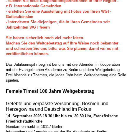
- suchen Sie neue Kooperationspartnerinnen in Ihrer Region -
z.B. internationale Gemeinden
- erstellen Sie eine Ausstellung mit Fotos von Ihren WGT-
Gottesdiensten
- interviewen Sie diejenigen, die in Ihren Gemeinden seit
Jahrzehnten WGT feiern
Sie haben sicherlich noch viel mehr Ideen.
Machen Sie den Weltgebetstag auf Ihre Weise noch bekannter
und
schreiben Sie uns bitte, was Sie planen, damit wir es mit
veröffentlichen können.
Das Jubiläumsjahr beginnt bei uns mit drei Abenden in Kooperation
mit der Evangelischen Akademie zu Berlin und dem Weltgebetstag.
Drei Abende zu Themen, die jedes Jahr beim Weltgebetstag eine Rolle
spielen.
Female Times! 100 Jahre Weltgebetstag
Gelebte und verpasste Versöhnung. Bosnien und
Herzegowina und Deutschland im Fokus
14. September 2026 18.30 Uhr bis ca. 20.30 Uhr, Französische
Friedrichstadtkirche
Gendarmenmarkt 5, 10117 Berlin
Information und Anmeldung bei der Ev. Akademie zu Berlin: