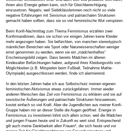
ihnen also Energie geben kann, sich für Gleichberechtigung
einzusetzen. Negativ, weil Siebtklässlerinnen noch nicht so viele
negative Erfahrungen mit Sexismus und patriarchalen Strukturen
gemacht haben sollten, dass sie so viel feministische Wut verspüren.
Beim Konfi-Nachmittag zum Thema Feminismus erzählen zwei
Konfirmandinnen, dass sie schon vor einigen Jahren keine Kleider
mehr angezogen haben. Sie befürchten, von manchen stereotypisch
männlichen Bereichen wie Sport oder Naturwissenschaften weniger
ernst genommen zu werden, wenn sie ein „mädchenhaftes“
Erscheinungsbild zeigen. Dass bereits Mädchen im älteren
Kindesalter Befürchtungen haben, aufgrund ihres Kleidungsstils von
Möglichkeiten (z.B. Mitspielen beim Fußball, Teilnahme Mathe-
Olympiade) ausgeschlossen werden, finde ich alarmierend.
In den letzten Jahren habe ich aus Selbstschutz meinen eigenen
feministischen Aktivismus etwas zurückgefahren. Immer wieder
anderen Menschen das Ziel von Feminismus zu erklären und sie auf
sexistische Äußerungen und patriarchale Strukturen hinzuweisen,
kostet einfach so viel Kraft. Aber die Jugendlichen aus meiner Konfi-
Gruppe haben mir an dieser Stelle die Augen geöffnet: Energie in
Feminismus zu investieren lohnt sich allein schon, weil die Mädchen
und jungen Frauen heute und in Zukunft es wert sind. Entsprechend
gilt auch meine Dankbarkeit allen Frauen*, die sich heute und vor