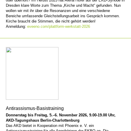
oder überhört? Im Herbst 2025 hat Alena Höfer auf der EKD-Synode in
Dresden klare Worte zum Thema „Kirche und Macht“ gefunden. Nun
wollen wir mit ihr über die Resonanzen und eine verschiedene
Bereiche umfassende Gleichstellungsarbeit ins Gespräch kommen.
Kirche braucht die Stimmen, die nicht gehört werden!
Anmeldung:
eveeno.com/plattform-werkstatt-2026
Antirassismus-Basistraining
Donnerstag bis Freitag, 5.–6. November 2026, 9.00-19.00 Uhr,
AKD-Tagungshaus Berlin-Charlottenburg
Das AKD bietet in Kooperation mit Phoenix e. V. ein
Antirassismustraining für alle Angehörigen der EKBO an. Die